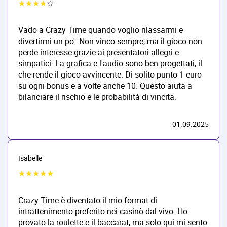
★
★
★
★
☆
Vado a Crazy Time quando voglio rilassarmi e
divertirmi un po'. Non vinco sempre, ma il gioco non
perde interesse grazie ai presentatori allegri e
simpatici. La grafica e l'audio sono ben progettati, il
che rende il gioco avvincente. Di solito punto 1 euro
su ogni bonus e a volte anche 10. Questo aiuta a
bilanciare il rischio e le probabilità di vincita.
01.09.2025
Isabelle
★
★
★
★
★
Crazy Time è diventato il mio format di
intrattenimento preferito nei casinò dal vivo. Ho
provato la roulette e il baccarat, ma solo qui mi sento