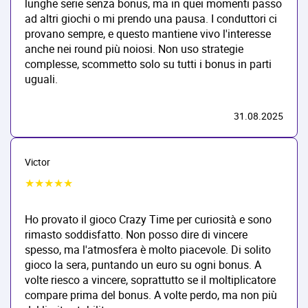
lunghe serie senza bonus, ma in quei momenti passo
ad altri giochi o mi prendo una pausa. I conduttori ci
provano sempre, e questo mantiene vivo l'interesse
anche nei round più noiosi. Non uso strategie
complesse, scommetto solo su tutti i bonus in parti
uguali.
31.08.2025
Victor
★
★
★
★
★
Ho provato il gioco Crazy Time per curiosità e sono
rimasto soddisfatto. Non posso dire di vincere
spesso, ma l'atmosfera è molto piacevole. Di solito
gioco la sera, puntando un euro su ogni bonus. A
volte riesco a vincere, soprattutto se il moltiplicatore
compare prima del bonus. A volte perdo, ma non più