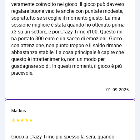
veramente coinvolto nel gioco. Il gioco può davvero
regalare buone vincite anche con puntate modeste,
soprattutto se si coglie il momento giusto. La mia
sessione migliore è stata quando ho ottenuto prima
x3 su un settore, e poi Crazy Time x100. Questo mi
ha portato 300 euro e un sacco di emozioni. Gioco
con attenzione, non punto troppo e il saldo rimane
abbastanza stabile. La cosa principale è capire che
questo è intrattenimento, non un modo per
guadagnare soldi. In questi momenti, il gioco è più
piacevole.
01.09.2025
Markus
★
★
★
★
★
Gioco a Crazy Time più spesso la sera, quando