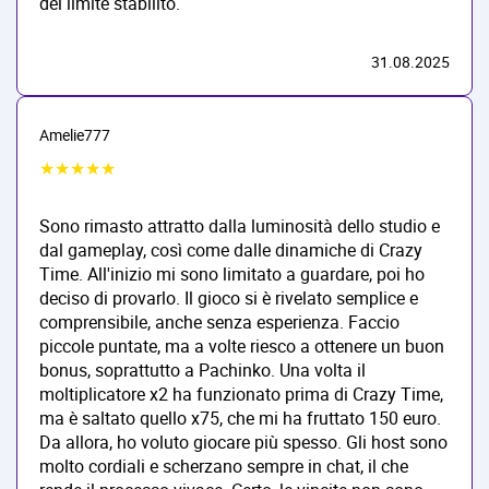
del limite stabilito.
31.08.2025
Amelie777
★
★
★
★
★
Sono rimasto attratto dalla luminosità dello studio e
dal gameplay, così come dalle dinamiche di Crazy
Time. All'inizio mi sono limitato a guardare, poi ho
deciso di provarlo. Il gioco si è rivelato semplice e
comprensibile, anche senza esperienza. Faccio
piccole puntate, ma a volte riesco a ottenere un buon
bonus, soprattutto a Pachinko. Una volta il
moltiplicatore x2 ha funzionato prima di Crazy Time,
ma è saltato quello x75, che mi ha fruttato 150 euro.
Da allora, ho voluto giocare più spesso. Gli host sono
molto cordiali e scherzano sempre in chat, il che